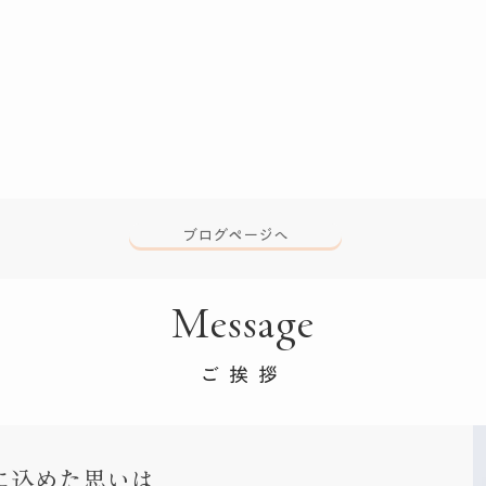
ー
体制整備調査研究」がはじま
に
ります！
ク
ブログページへ
Message
ご挨拶
a」に込めた思いは、