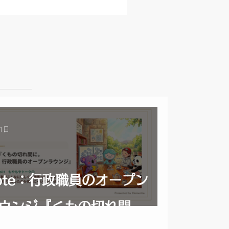
1日
ote：行政職員のオープン
ウンジ『くもの切れ間