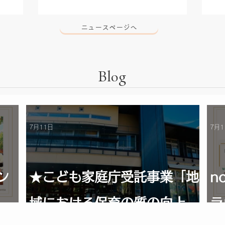
ニュースページへ
Blog
7月11日
7月1
ン
★こども家庭庁受託事業「地
n
域における保育の質の向上の
ラ