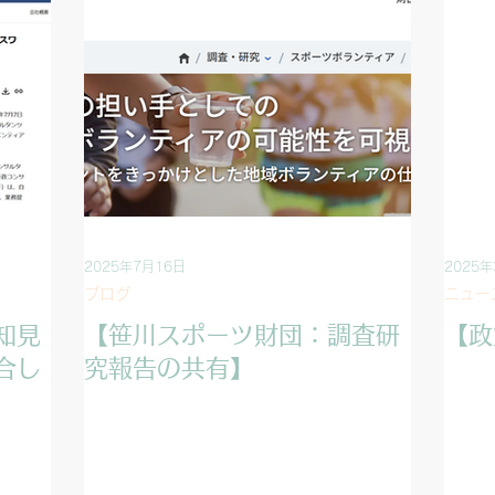
2025年7月16日
2025年
ブログ
ニュー
知見
【笹川スポーツ財団：調査研
【政
合し
究報告の共有】