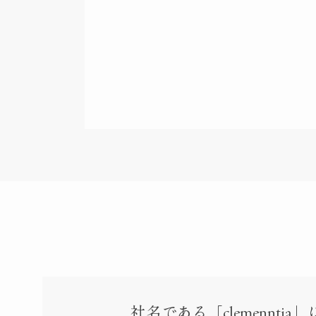
に。』【vol.2 テーマト
ク：TOC】
社名である「clemennti