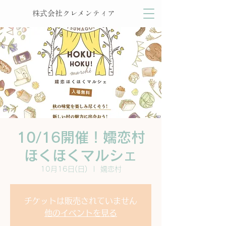
株式会社クレメンティア
10/16開催！嬬恋村
ほくほくマルシェ
10月16日(日)
  |  
嬬恋村
チケットは販売されていません
他のイベントを見る