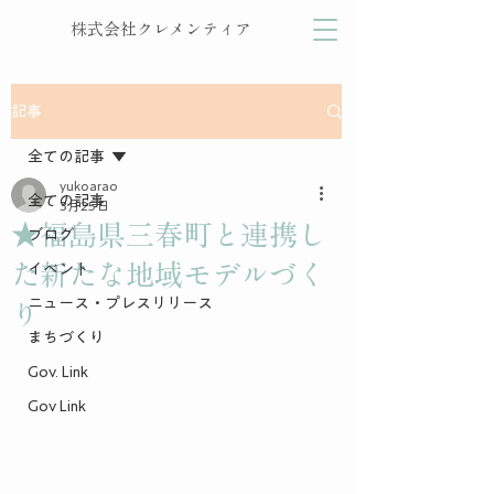
株式会社クレメンティア
記事
全ての記事
yukoarao
全ての記事
3月25日
★福島県三春町と連携し
ブログ
た新たな地域モデルづく
イベント
ニュース・プレスリリース
り
まちづくり
Gov. Link
Gov Link