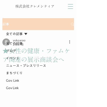
株式会社クレメンティア
記事
全ての記事
yukoarao
全ての記事
2月27日
★女性の健康・ファムケ
ブログ
ア関連の展示商談会へ
イベント
ニュース・プレスリリース
まちづくり
Gov. Link
Gov Link