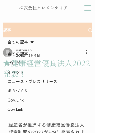
株式会社クレメンティア
記事
全ての記事
yukoarao
全ての記事
2022年3月9日
★健康経営優良法人2022
ブログ
発表！
イベント
ニュース・プレスリリース
まちづくり
Gov. Link
Gov Link
経産省が推進する健康経営優良法人
認定制度の2022が3/9に発表されま