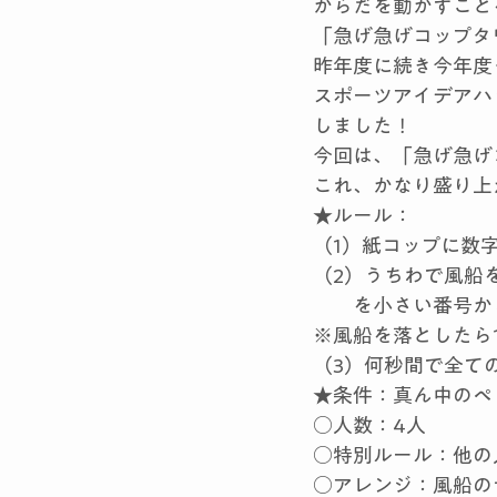
からだを動かすこと
「急げ急げコップタ
昨年度に続き今年度
スポーツアイデアハ
しました！
今回は、「急げ急げ
これ、かなり盛り上
★ルール：
（1）紙コップに数
（2）うちわで風船
　　を小さい番号か
※風船を落としたら
（3）何秒間で全て
★条件：真ん中のペ
○人数：4人
○特別ルール：他の
○アレンジ：風船の